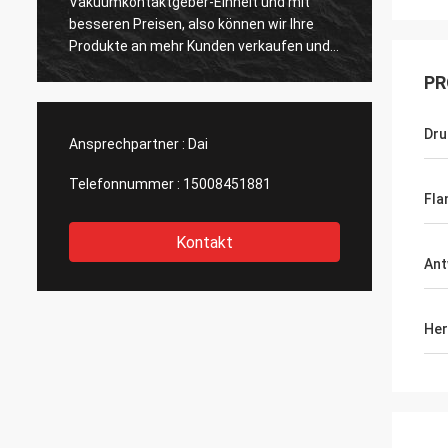
Vakuumkontaktgeber-Einheit und mit
schnel
besseren Preisen, also können wir Ihre
Match 
Produkte an mehr Kunden verkaufen und
Ich ver
größere Märkte gewinnen. Dank Sie
enttäu
PR
Dru
Ansprechpartner :
Dai
Telefonnummer :
15008451881
Fla
Kontakt
Ant
Her