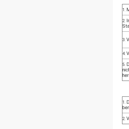
M
1.
I
2.
Sta
V
3.
V
4.
D
5.
nic
her
D
1.
be
V
2.