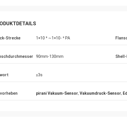
l sehr wichtig, und: das gesendete
der Produkte immer der Auftrag.
traue ihnen, weil ich nie über sie
scht worden bin.
ODUKTDETAILS
ck-Strecke
1×10 ³ ∼1×10- ² PA
Flans
nschdurchmesser
90mm-130mm
Shell-
wort
≤3s
vorheben
pirani Vakuum-Sensor
,
Vakuumdruck-Sensor
,
Ed