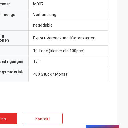
ummer
M007
ellmenge
Verhandlung
negotiable
ng
Export-Verpackung: Kartonkasten
ionen
10 Tage (kleiner als 100pcs)
bedingungen
T/T
ngsmaterial-
400 Stück / Monat
eis
Kontakt