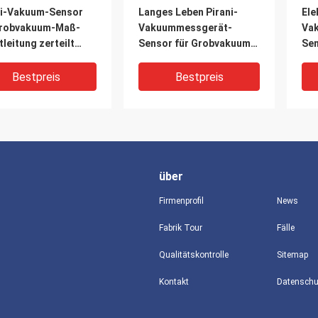
ni-Vakuum-Sensor
Langes Leben Pirani-
Ele
Grobvakuum-Maß-
Vakuummessgerät-
Va
leitung zerteilt
Sensor für Grobvakuum-
Sen
er-Zusätze
Maß-Sensor
30
Bestpreis
Bestpreis
über
Firmenprofil
News
Fabrik Tour
Fälle
Qualitätskontrolle
Sitemap
ni-Thermoelement-
Hohe Präzisions-
Dru
Kontakt
um-Sensor-
Vakuummessgerät-
Va
vakuum-breites
Sensor, PA des
13