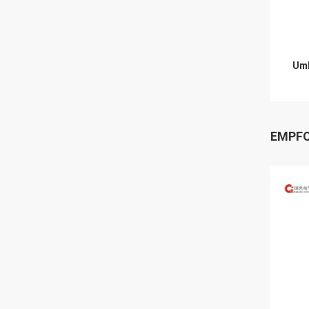
Umb
EMPFO