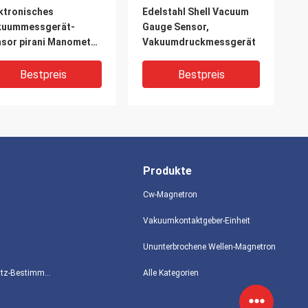
ktronisches
Edelstahl Shell Vacuum
kuummessgerät-
Gauge Sensor,
sor pirani Manometer
Vakuumdruckmessgerät
mm - 70mm
Bestpreis
Bestpreis
Produkte
Cw-Magnetron
Vakuumkontaktgeber-Einheit
Ununterbrochene Wellen-Magnetron
ck-Sensor des
Verbindungsköpfe des ²
Datenschutz-Bestimmungen
Alle Kategorien
kuum50pa 90mm -
1×10- PA-
0mm
Vakuumwandler-Sensor-