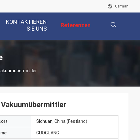
German
KONTAKTIEREN
Referenzen
SIE UNS
描
e
Vakuumübermittler
述
 Vakuumübermittler
sort
Sichuan, China (Festland)
ame
GUOGUANG