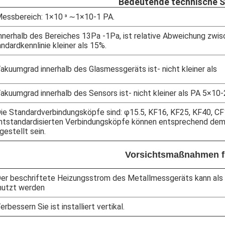
Bedeutende technische S
essbereich: 1×10
∼1×10-1 PA.
³
nnerhalb des Bereiches 13Pa -1Pa, ist relative Abweichung zwis
ndardkennlinie kleiner als 15%.
akuumgrad innerhalb des Glasmessgeräts ist- nicht kleiner als
akuumgrad innerhalb des Sensors ist- nicht kleiner als PA 5×10-2
ie Standardverbindungsköpfe sind: φ15.5, KF16, KF25, KF40, CF
htstandardisierten Verbindungsköpfe können entsprechend dem
gestellt sein.
Vorsichtsmaßnahmen f
er beschriftete Heizungsstrom des Metallmessgeräts kann als 
nutzt werden
erbessern Sie ist installiert vertikal.