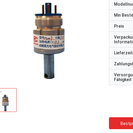
Modelln
Min Best
Preis
Verpacku
Informat
Lieferzeit
Zahlungs
Versorgu
Fähigkeit
Rose
Bestpr
eferfrist von CW-Magnetron ist