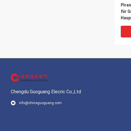
Pira
für 
Haupt
Prüf
Chengdu Guoguang Elecric Co.,Ltd
info@chinaguoguang.com
Pira
Vaku
Grob