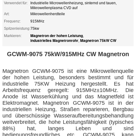
Verwendet für:
Industrielle Microwellenheizung, sinternd und tauen,
Mikrowellenplasma CVD auf
Art:
Mikrowellenherdteile
Frequenz:
915MHz
Spitzenleistung:
75kw
Magnetron der hohen Leistung
Markieren:
,
industrielles Magnetronrohr
Magnetron 75kW CW
,
GCWM-9075 75kW/915MHz CW Magnetron
Magnetron GCWM-9075 ist eine Mikrowellenquelle
der hohen Leistung, besonders bestimmt und für
industrielle 75KW Heizung hergestellt. Es hat
Arbeitsfrequenz geregelt: 915MHz±10MHz. Die
Anode ist Wasserkühlung und das Magnetfeld ist
Elektromagnet. Magnetron GCWM-9075 ist in der
industriellen Heizung, Straßen reparieren, Bergbau
und überschüssige Wasseraufbereitungsbehandlung
weitverbreitet, die hohe Leistungsfähigkeit (typisches
88%) hat, langes Leben und sind
bedienungsfreundliches etc. GCWM-9075 kann