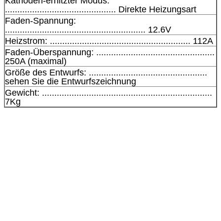
Kathoden-erhitzter Modus:
............................................. Direkte Heizungsart
Faden-Spannung:
......................................................... 12.6V
Heizstrom: ......................................................... 112A
Faden-Überspannung: ................................................
250A (maximal)
Größe des Entwurfs: ................................................
sehen Sie die Entwurfszeichnung
Gewicht: .....................................................................
7Kg