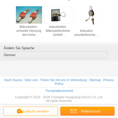
o-Watt-
Mikrowellen-
Industrieller
Anheizzeit der
Magnetro
brochene
schnelle Heizung
Mikrowellenherd
Industrie-
Mikrowel
len-
des hohe
zerteilt
ununterbrochene
ununterbr
tron,
Leistungsfähigkeits-
ununterbrochene
Wellen-
Wellen-
lenherd-
ununterbrochene
Welle 75kW
Magnetron-hohen
Magnet
on-gute
Wellen-
915MHz
Leistung 75kW
Gener
Ändern Sie Sprache
sierung
Magnetron-75kW
915MHz 60 S
915MHz
German
Nach Hause
|
Über uns
|
Treten Sie mit uns in Verbindung
|
Sitemap
|
Privacy
Policy
Tischplattenansicht
Copyright © 2019 - 2026 Chengdu Guoguang Elecric Co.,Ltd.
All rights reserved.
Nachricht senden
Referenzen