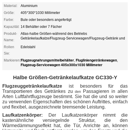
Material:
Aluminium
Größe:
405*300*1030 Millimeter
Farbe:
Bule oder besonders angefertigt
Kapazität:
14 Behälter oder 7 Fächer
Produkt-
Atlas-halbe Größen-während des Betriebs
Getränkelaufkatze/Flugzeug-Servicewagen/Flugzeug-Getränk und
Name:
Rollen
Edelstahl
Sie:
Flugzeugnahrungsmittelbehälter
Flugliniengetränkewagen
Markieren:
,
,
Flugzeug-Servicewagen 405x300x1030 Millimeter
Halbe Größen-Getränkelaufkatze GC330-Y
Flugzeuggetränkelaufkatze
ist besonders für das
Transportieren des Getränkes zu
Passagieren in allen
den
Arten Luftfahrtflugzeuge bestimmt. Sie hat die und so weiter
zu verwenden Eigenschaften des schönen Auftrittes, einfach
und flexibel, ausgezeichnete bremsende Leistung.
Laufkatzenkörper:
Der Laufkatzenkörper nimmt die
kastenähnliche versiegelnde Struktur, die den
Wärmedämmungseffekt hat, die Tür, Anrichte an, können