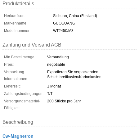
Produktdetails
Herkunftsort:
Sichuan, China (Festland)
Markenname:
GUOGUANG
Modellnummer:
WT2450/M3
Zahlung und Versand AGB
Min Bestellmenge:
Verhandlung
Preis:
negotiable
Verpackung
Exportieren Sie verpackenden
Schichtbrettkasten/Kartonkasten
Informationen:
Lieferzeit:
1 Monat
Zahlungsbedingungen:
T/T
Versorgungsmaterial-
200 Stücke pro Jahr
Fähigkeit:
Beschreibung
Cw-Magnetron