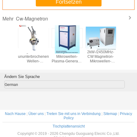
Fortsetzen
Cw-Magnetron
Mehr
on 15kw
Magnetron der
Magnetron-
2kW-/2450MHz-
2.45
hz Cw,
ununterbrochenen
Mikrowellen-
CW Magnetron-
motorisier
rieller
Wellen-
Plasma-Generator
Mikrowellen-
Stummel-
tron-
10kw/2450mhz für
5kw 2450mhz Cw
Generator mit
Mikrowe
llenherd
industrielle
hergestellt vom
langer Lebenszeit
Energiequ
eilt
Heizung,
Kupfer
Wellenle
Ändern Sie Sprache
Mikrowellen-
Zusa
Plasma
German
Nach Hause
|
Über uns
|
Treten Sie mit uns in Verbindung
|
Sitemap
|
Privacy
Policy
Tischplattenansicht
Copyright © 2019 - 2026 Chengdu Guoguang Elecric Co.,Ltd.