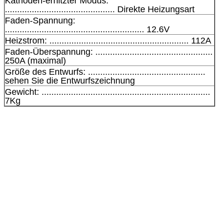
Kathoden-erhitzter Modus:
............................................. Direkte Heizungsart
Faden-Spannung:
......................................................... 12.6V
Heizstrom: ......................................................... 112A
Faden-Überspannung: ................................................
250A (maximal)
Größe des Entwurfs: ................................................
sehen Sie die Entwurfszeichnung
Gewicht: .....................................................................
7Kg