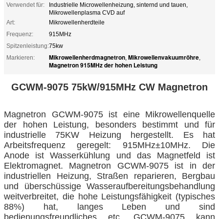
Verwendet für:
Industrielle Microwellenheizung, sinternd und tauen,
Mikrowellenplasma CVD auf
Art:
Mikrowellenherdteile
Frequenz:
915MHz
Spitzenleistung:
75kw
Mikrowellenherdmagnetron
Mikrowellenvakuumröhre
Markieren:
,
,
Magnetron 915MHz der hohen Leistung
GCWM-9075 75kW/915MHz CW Magnetron
Magnetron GCWM-9075 ist eine Mikrowellenquelle
der hohen Leistung, besonders bestimmt und für
industrielle 75KW Heizung hergestellt. Es hat
Arbeitsfrequenz geregelt: 915MHz±10MHz. Die
Anode ist Wasserkühlung und das Magnetfeld ist
Elektromagnet. Magnetron GCWM-9075 ist in der
industriellen Heizung, Straßen reparieren, Bergbau
und überschüssige Wasseraufbereitungsbehandlung
weitverbreitet, die hohe Leistungsfähigkeit (typisches
88%) hat, langes Leben und sind
bedienungsfreundliches etc. GCWM-9075 kann