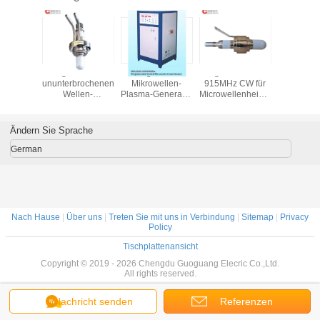
on 15kw
Magnetron der
Magnetron-
Magnetron 40kW
2.45
hz Cw,
ununterbrochenen
Mikrowellen-
915MHz CW für
motorisier
rieller
Wellen-
Plasma-Generator
Microwellenheizungs-
Stummel-
tron-
10kw/2450mhz für
5kw 2450mhz Cw
Sinternauftauenplasma
Mikrowe
llenherd
industrielle
hergestellt vom
MPCVD
Energiequ
eilt
Heizung,
Kupfer
Wellenle
Ändern Sie Sprache
Mikrowellen-
Zusa
Plasma
German
Nach Hause
|
Über uns
|
Treten Sie mit uns in Verbindung
|
Sitemap
|
Privacy
Policy
Tischplattenansicht
Copyright © 2019 - 2026 Chengdu Guoguang Elecric Co.,Ltd.
All rights reserved.
Nachricht senden
Referenzen