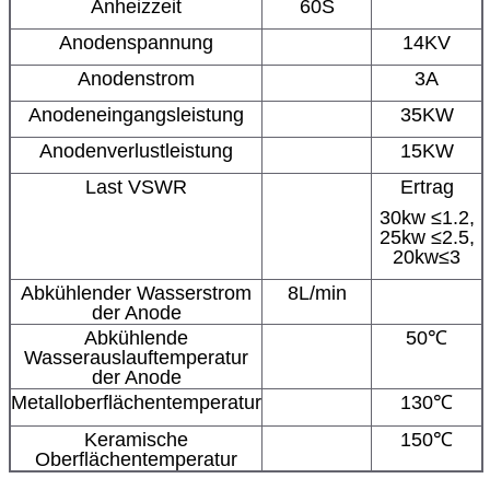
Anheizzeit
60S
Anodenspannung
14KV
Anodenstrom
3A
Anodeneingangsleistung
35KW
Anodenverlustleistung
15KW
Last VSWR
Ertrag
30kw ≤1.2,
25kw ≤2.5,
20kw≤3
Abkühlender Wasserstrom
8L/min
der Anode
Abkühlende
50℃
Wasserauslauftemperatur
der Anode
Metalloberflächentemperatur
130℃
Keramische
150℃
Oberflächentemperatur