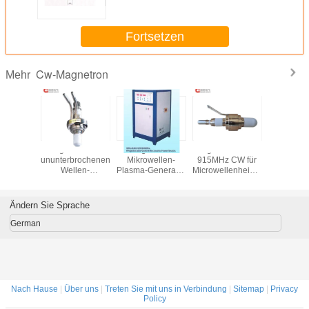
Watt-60 S
Fortsetzen
Cw-Magnetron
Mehr
on 15kw
Magnetron der
Magnetron-
Magnetron 40kW
2.45
hz Cw,
ununterbrochenen
Mikrowellen-
915MHz CW für
motorisier
rieller
Wellen-
Plasma-Generator
Microwellenheizungs-
Stummel-
tron-
10kw/2450mhz für
5kw 2450mhz Cw
Sinternauftauenplasma
Mikrowe
llenherd
industrielle
hergestellt vom
MPCVD
Energiequ
eilt
Heizung,
Kupfer
Wellenle
Ändern Sie Sprache
Mikrowellen-
Zusa
Plasma
German
Nach Hause
|
Über uns
|
Treten Sie mit uns in Verbindung
|
Sitemap
|
Privacy
Policy