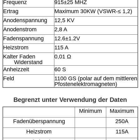
Frequenz
915±25 MHZ
Ertrag
Maximum 30KW (VSWR-≤ 1,2)
Anodenspannung
12,5 KV
Anodenstrom
2,8 A
Fadenspannung
12.6±1.2V
Heizstrom
115 A
Kalter Faden
0,01 Ω
Widerstand
Anheizzeit
60 S
Feld
1100 GS (polar auf dem mittleren
Pfostenelektromagneten)
Begrenzt unter Verwendung der Daten
Minimum
Maximum
Fadenüberspannung
250A
Heizstrom
115A